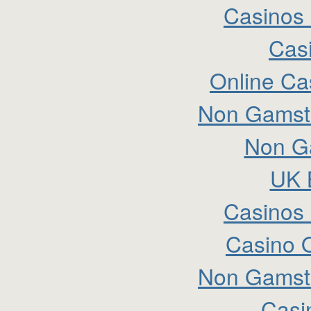
Casinos
Cas
Online Ca
Non Gamsto
Non G
UK B
Casinos
Casino 
Non Gamsto
Casi