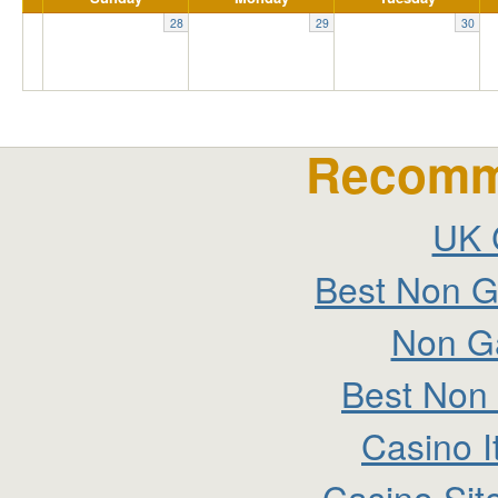
28
29
30
Recomm
UK 
Best Non G
Non G
Best Non
Casino I
Casino Si