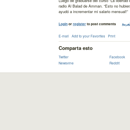
Luego de graduarse del curso “La libertad 
radio Al Balad de Amman. “Esto no hubiera 
ayudó a incrementar mi salario mensual!”
Login
or
register
to post comments
عربية
E-mail
Add to your Favorites
Print
Comparta esto
Twitter
Facebook
Newsvine
Reddit