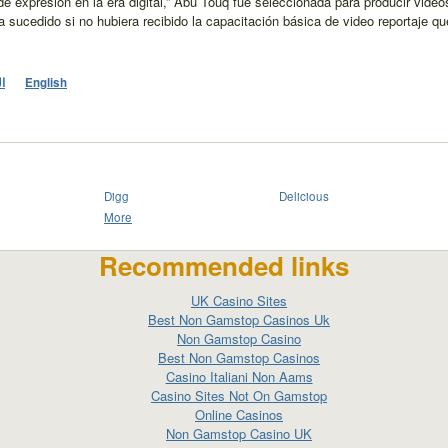
de expresión en la era digital,” Abu Touq fue seleccionada para producir video
sucedido si no hubiera recibido la capacitación básica de video reportaje qu
ال
English
Digg
Delicious
More
Recommended links
UK Casino Sites
Best Non Gamstop Casinos Uk
Non Gamstop Casino
Best Non Gamstop Casinos
Casino Italiani Non Aams
Casino Sites Not On Gamstop
Online Casinos
Non Gamstop Casino UK