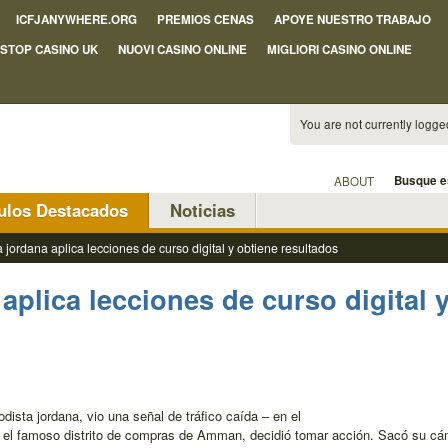
ICFJANYWHERE.ORG
PREMIOS CENAS
APOYE NUESTRO TRABAJO
STOP CASINO UK
NUOVI CASINO ONLINE
MIGLIORI CASINO ONLINE
You are not currently logged
Busque e
ABOUT
culos Destacados
Noticias
a jordana aplica lecciones de curso digital y obtiene resultados
aplica lecciones de curso digital 
ista jordana, vio una señal de tráfico caída – en el
 el famoso distrito de compras de Amman, decidió tomar acción. Sacó su cám