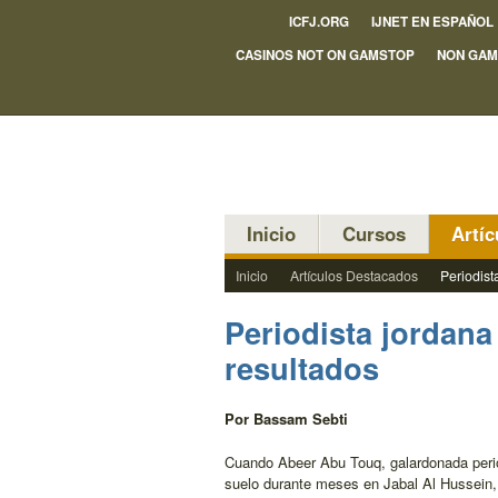
ICFJ.ORG
IJNET EN ESPAÑOL
CASINOS NOT ON GAMSTOP
NON GAM
Inicio
Cursos
Artí
Inicio
Artículos Destacados
Periodist
Periodista jordana 
resultados
Por Bassam Sebti
Cuando Abeer Abu Touq, galardonada period
suelo durante meses en Jabal Al Hussein,