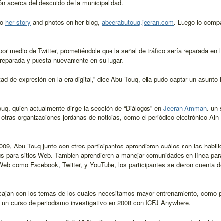
n acerca del descuido de la municipalidad.
lo
her story
and photos on her blog,
abeerabutouq.jeeran.com
. Luego lo comp
por medio de Twitter, prometiéndole que la señal de tráfico sería reparada en
e reparada y puesta nuevamente en su lugar.
tad de expresión en la era digital,” dice Abu Touq, ella pudo captar un asunto 
Touq, quien actualmente dirige la sección de “Diálogos” en
Jeeran Amman
, un 
 otras organizaciones jordanas de noticias, como el periódico electrónico Ai
2009, Abu Touq junto con otros participantes aprendieron cuáles son las habil
gs para sitios Web. También aprendieron a manejar comunidades en línea para
 Web como Facebook, Twitter, y YouTube, los participantes se dieron cuenta d
ajan con los temas de los cuales necesitamos mayor entrenamiento, como pe
mó un curso de periodismo investigativo en 2008 con ICFJ Anywhere.