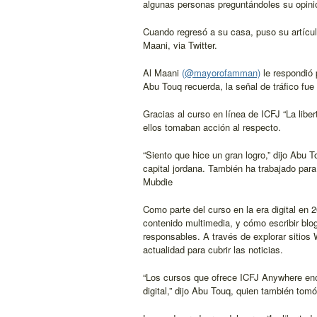
algunas personas preguntándoles su opinió
Cuando regresó a su casa, puso su artícu
Maani, via Twitter.
Al Maani
(@mayorofamman)
le respondió 
Abu Touq recuerda, la señal de tráfico fu
Gracias al curso en línea de ICFJ “La liber
ellos tomaban acción al respecto.
“Siento que hice un gran logro,” dijo Abu 
capital jordana. También ha trabajado para
Mubdie
Como parte del curso en la era digital en 
contenido multimedia, y cómo escribir blo
responsables. A través de explorar sitios
actualidad para cubrir las noticias.
“Los cursos que ofrece ICFJ Anywhere enc
digital,” dijo Abu Touq, quien también to