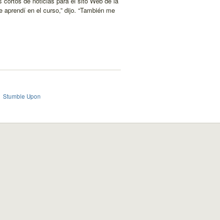
s cortos de noticias para el sito Web de la
e aprendí en el curso,” dijo. “También me
Stumble Upon