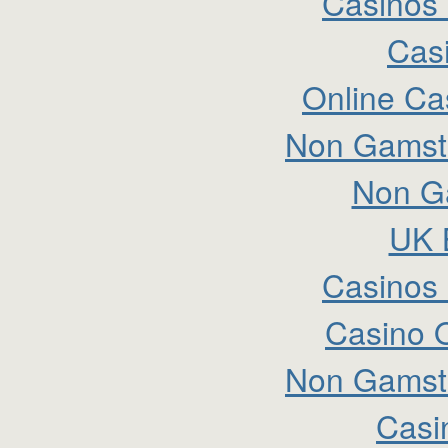
Casinos
Cas
Online Ca
Non Gamsto
Non G
UK B
Casinos
Casino 
Non Gamsto
Casi