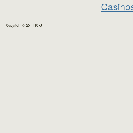
Casinos
Copyright © 2011 ICFJ