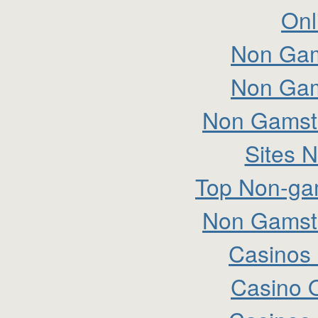
Onl
Non Gam
Non Gam
Non Gamsto
Sites 
Top Non-ga
Non Gamsto
Casinos
Casino 