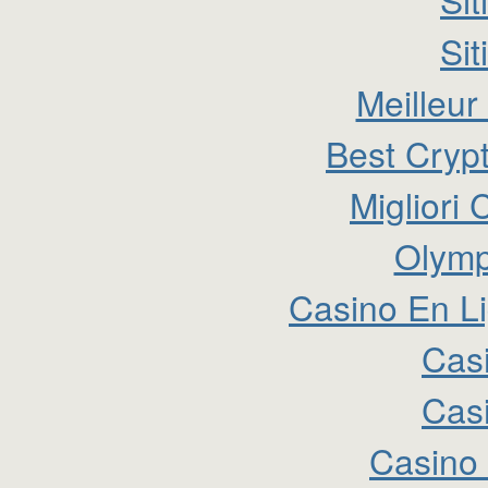
Si
Meilleur
Best Cryp
Migliori
Olymp
Casino En Li
Cas
Cas
Casino 