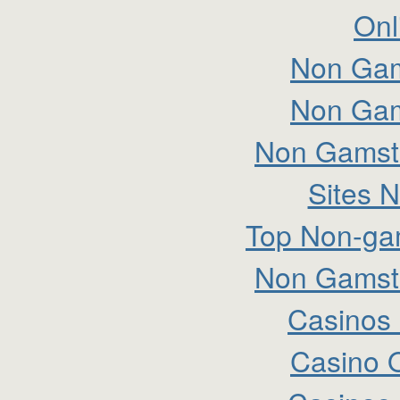
Onl
Non Gam
Non Gam
Non Gamsto
Sites 
Top Non-ga
Non Gamsto
Casinos
Casino 