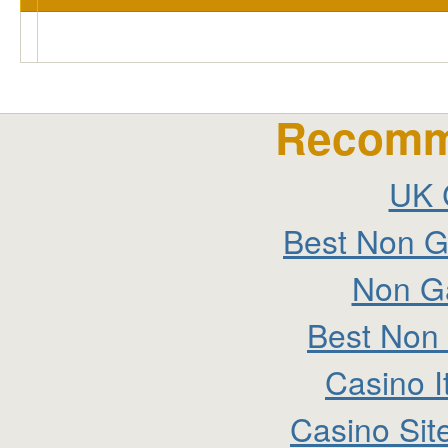
Recomm
UK 
Best Non G
Non G
Best Non
Casino I
Casino Si