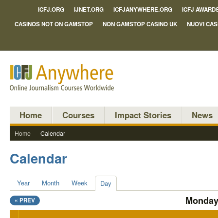
ICFJ.ORG
IJNET.ORG
ICFJANYWHERE.ORG
ICFJ AWARD
CASINOS NOT ON GAMSTOP
NON GAMSTOP CASINO UK
NUOVI CAS
Home
Courses
Impact Stories
News
Home
Calendar
Calendar
Year
Month
Week
Day
Monday,
« PREV