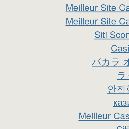
Meilleur Site C
Meilleur Site C
Siti Sc
Cas
バカラ 
ラ
안전
каз
Meilleur Ca
Si